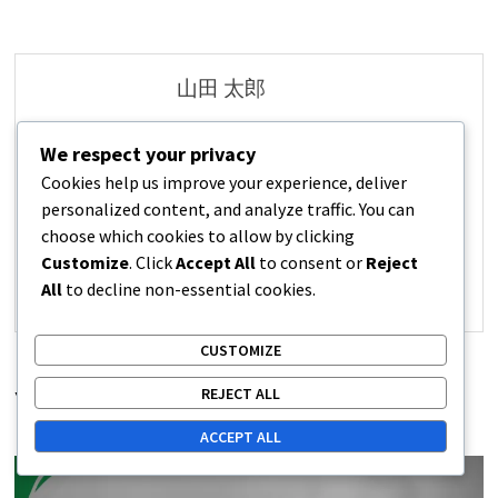
山田 太郎
オリンピックの卓球ルールに精
We respect your privacy
通したスポーツライターで、卓
Cookies help us improve your experience, deliver
球の普及活動にも力を入れてい
personalized content, and analyze traffic. You can
る。
choose which cookies to allow by clicking
Customize
. Click
Accept All
to consent or
Reject
All
to decline non-essential cookies.
View all posts by 山田 太郎 →
CUSTOMIZE
REJECT ALL
YOU MIGHT ALSO LIKE
ACCEPT ALL