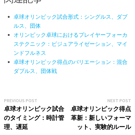
卓球オリンピック試合形式：シングルス、ダブ
ルス、団体
オリンピック卓球におけるプレイヤーフォーカ
ステクニック：ビジュアライゼーション、マイ
ンドフルネス
卓球オリンピック得点のバリエーション：混合
ダブルス、団体戦
Post
Previous
N
PREVIOUS POST
NEXT POST
post:
p
卓球オリンピック試合
卓球オリンピック得点
navigation
のタイミング：時計管
革新：新しいフォーマ
理、遅延
ット、実験的ルール