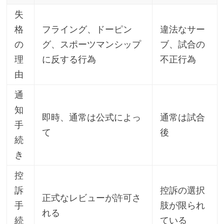
失
格
フライング、ドーピン
違法なサー
の
グ、スポーツマンシップ
ブ、試合の
理
に反する行為
不正行為
由
通
知
即時、通常は公式によっ
通常は試合
手
て
後
続
き
控
訴
控訴の選択
正式なレビューが許可さ
手
肢が限られ
れる
続
ている