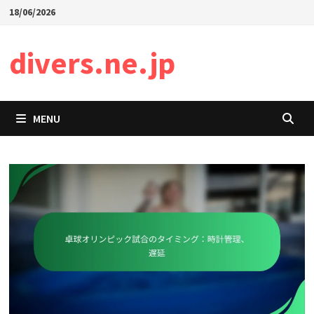
Skip
18/06/2026
to
content
divers.ne.jp
MENU