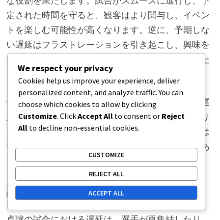
な役割を果たします。試合がスムーズに進行し、予
定された時間を守ると、観客はより関与し、イベン
トを楽しむ可能性が高くなります。逆に、予期しな
い遅延はフラストレーションを引き起こし、興味を
失わせることがあります。ファンは集中力を失った
We respect your privacy
り、席を離れたりするかもしれません。
Cookies help us improve your experience, deliver
personalized content, and analyze traffic. You can
例えば、機器の問題や選手の争いによって試合が遅
choose which cookies to allow by clicking
Customize
. Click
Accept All
to consent or
Reject
延すると、イベントの流れが妨げられることがあり
All
to decline non-essential cookies.
ます。観客は特定のリズムを期待しており、中断は
勢いを失わせ、全体的な楽しみを損なう可能性があ
CUSTOMIZE
ります。
REJECT ALL
試合の遅延の重要性
ACCEPT ALL
卓球の試合における遅延は、選手が再集結したり、