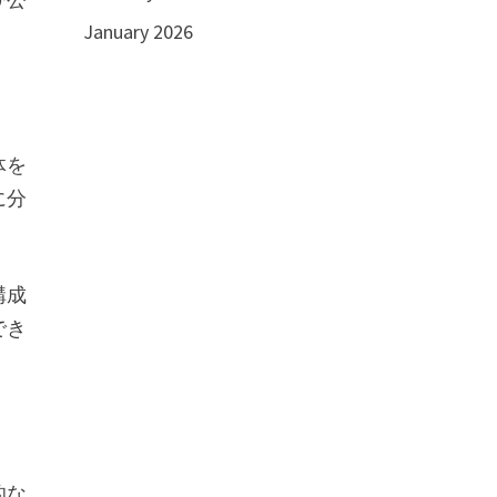
January 2026
体を
に分
構成
でき
的な