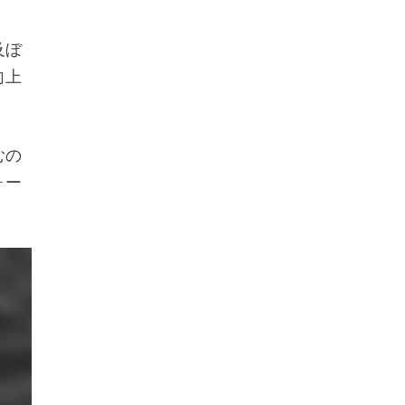
及ぼ
向上
むの
ォー